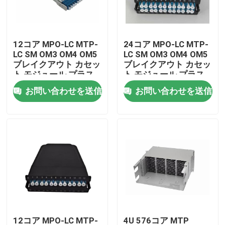
わたしたち に つい て
12コア MPO-LC MTP-
24コア MPO-LC MTP-
LC SM OM3 OM4 OM5
LC SM OM3 OM4 OM5
工場 ツアー
ブレイクアウト カセッ
ブレイクアウト カセッ
ト モジュール プラス
ト モジュール プラス
チック
チック
お問い合わせを送信
お問い合わせを送信
品質管理
ニュース
引金 を 求め て ください
ファイバーオプティックパッチパネルと囲い
繊維パッチ ケーブル
12コア MPO-LC MTP-
4U 576コア MTP