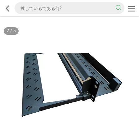
3
/
5