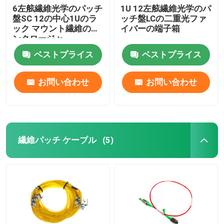
6左舷繊維光学のパッチ
1U 12左舷繊維光学のパ
盤SC 12の中心1Uのラ
ッチ盤LCの二重光ファ
ック マウント繊維のエ
イバーの端子箱
ンクロージャ
ベストプライス
ベストプライス
お問い合わせ
お問い合わせ
繊維パッチ ケーブル
(5)